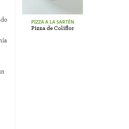
ado
PIZZA A LA SARTÉN
Pizza de Coliflor
nía
un