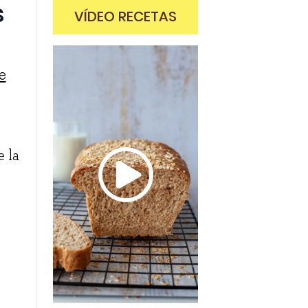
s
VÍDEO RECETAS
e
 la