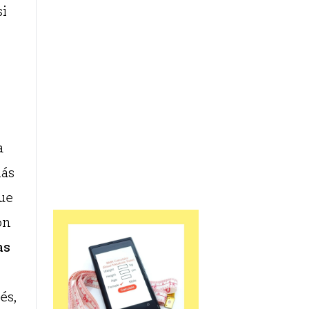
si
a
más
que
on
as
és,