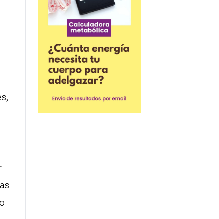
n
e
s,
r
las
go