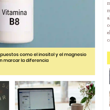
m
m
a
c
e
c
puestos como el inositol y el magnesio
n marcar la diferencia