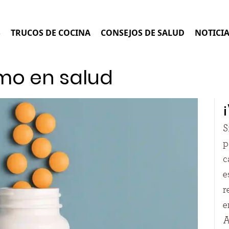
S
TRUCOS DE COCINA
CONSEJOS DE SALUD
NOTICI
imo en salud
S
p
c
e
r
e
A