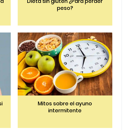
na
Dieta sin gluten ¿Para perder
peso?
i
Mitos sobre el ayuno
intermitente