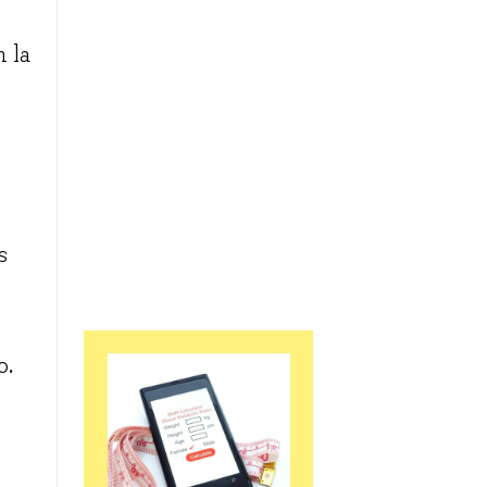
n la
s
o.