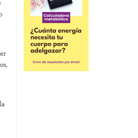
e
o
er
os,
la